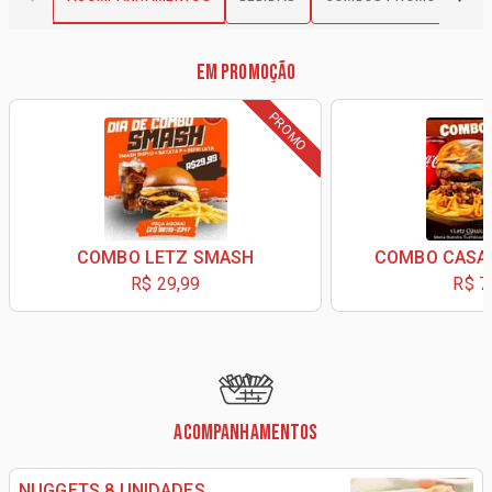
EM PROMOÇÃO
PROMO
COMBO LETZ SMASH
COMBO CASA
R$ 29,99
R$ 7
ACOMPANHAMENTOS
NUGGETS 8 UNIDADES