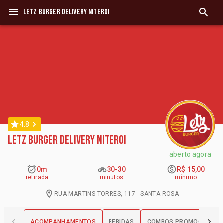
LETZ BURGER DELIVERY NITEROI
4.8
LETZ BURGER DELIVERY NITEROI
aberto agora
0m
30-30
R$ 15,00
retirada
minutos
mínimo
RUA MARTINS TORRES, 117 - SANTA ROSA
ACOMPANHAMENTOS
BEBIDAS
COMBOS PROMOCIONAI